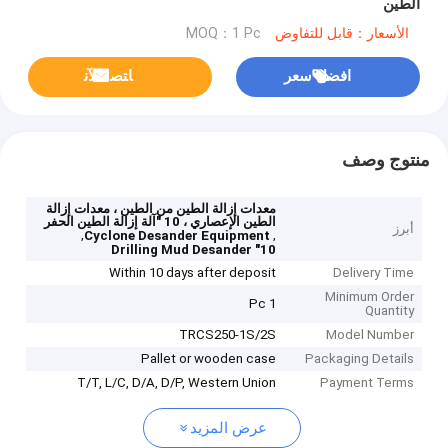
الطين
الأسعار：قابل للتفاوض
MOQ：1 Pc
افضل سعر
ﺎﺘﺼﻟ ﺍﻶﻧ
منتوج وصف
معدات إزالة الطين من الطين ، معدات إزالة
الطين الإعصاري ، 10 "آلة إزالة الطين الحفر
أبرز
,
,
Cyclone Desander Equipment
10" Drilling Mud Desander
Within 10 days after deposit
Delivery Time
Minimum Order
1 Pc
Quantity
TRCS250-1S/2S
Model Number
Pallet or wooden case
Packaging Details
T/T, L/C, D/A, D/P, Western Union
Payment Terms
عرض المزيد