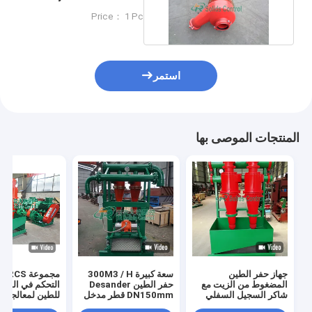
معدات لفصل الطين الطين
Price： 1 Pc
استمر
المنتجات الموصى بها
جهاز حفر الطين
سعة كبيرة 300M3 / H
م
المضغوط من الزيت مع
حفر الطين Desander
التحكم في المواد
شاكر السجيل السفلي
DN150mm قطر مدخل
للطين لمعالجة ا
DN125mm قطر
ISO9001
300m3/H 3