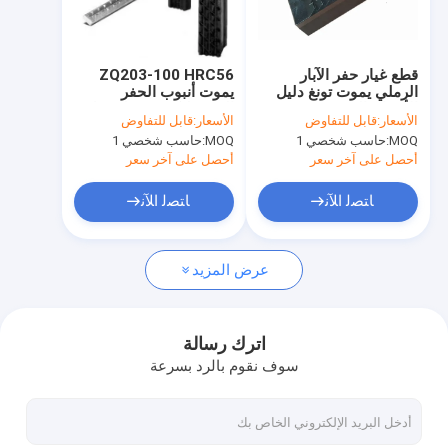
جولة في المعمل
مراقبة الجودة
قطع غيار حفر الآبار
ZQ203-100 HRC56
الرملي يموت تونغ دليل
يموت أنبوب الحفر
اتصل بنا
الأسنان المستقيمة
الهيدروليكي تونغ لحقول
الأسعار:
قابل للتفاوض
الأسعار:
قابل للتفاوض
النفط
MOQ:
حاسب شخصي 1
MOQ:
حاسب شخصي 1
أخبار
أحصل على آخر سعر
أحصل على آخر سعر
اطلب اقتباس
ﺎﺘﺼﻟ ﺍﻶﻧ
ﺎﺘﺼﻟ ﺍﻶﻧ
VR
عرض المزيد
يحفر طين نظام
اترك رسالة
سوف نقوم بالرد بسرعة
الحركة الخطية شيل شاكر
حفر الطين الطرد المركزي