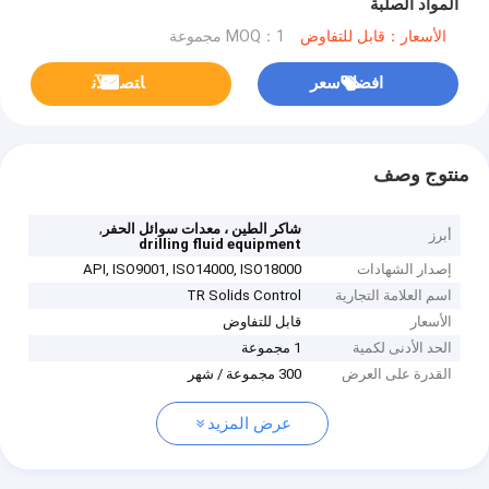
المواد الصلبة
الأسعار：قابل للتفاوض
MOQ：1 مجموعة
افضل سعر
ﺎﺘﺼﻟ ﺍﻶﻧ
منتوج وصف
,
شاكر الطين ، معدات سوائل الحفر
أبرز
drilling fluid equipment
إصدار الشهادات
API, ISO9001, ISO14000, ISO18000
اسم العلامة التجارية
TR Solids Control
الأسعار
قابل للتفاوض
الحد الأدنى لكمية
1 مجموعة
القدرة على العرض
300 مجموعة / شهر
عرض المزيد