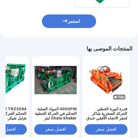
استمر
المنتجات الموصى بها
قدرة كبيرة الخطي
400GPM المواد الصلبة
TRZS584 ا
الحركة الصخرية شاكر
التحكم في الحركة الخطية
التحكم الحركة ا
لحفر الاتجاه الأفقي خندق
Shale Shaker لبئر
شايل شيكر: الإثا
الزيت
الأفقية والحركة 
افضل سعر
افضل سعر
افضل سع