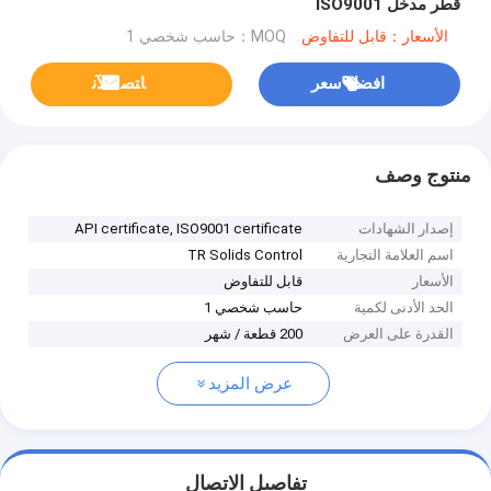
قطر مدخل ISO9001
الأسعار：قابل للتفاوض
MOQ：حاسب شخصي 1
افضل سعر
ﺎﺘﺼﻟ ﺍﻶﻧ
منتوج وصف
إصدار الشهادات
API certificate, ISO9001 certificate
اسم العلامة التجارية
TR Solids Control
الأسعار
قابل للتفاوض
الحد الأدنى لكمية
حاسب شخصي 1
القدرة على العرض
200 قطعة / شهر
عرض المزيد
تفاصيل الاتصال