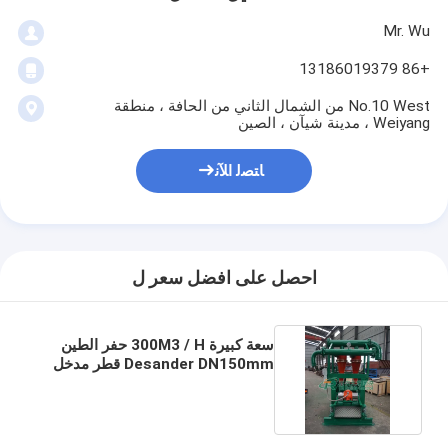
Mr. Wu
+86 13186019379
No.10 West من الشمال الثاني من الحافة ، منطقة
Weiyang ، مدينة شيآن ، الصين
ﺎﺘﺼﻟ ﺍﻶﻧ
احصل على افضل سعر ل
سعة كبيرة 300M3 / H حفر الطين
Desander DN150mm قطر مدخل
ISO9001