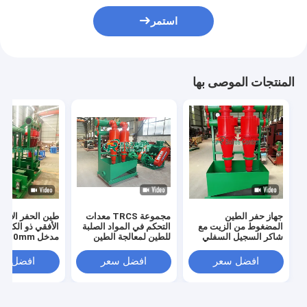
استمر
المنتجات الموصى بها
جهاز حفر الطين
مجموعة TRCS معدات
طين الحفر الاتج
المضغوط من الزيت مع
التحكم في المواد الصلبة
الأفقي ذو الكفاءة
شاكر السجيل السفلي
للطين لمعالجة الطين
DN125mm قطر
300m3/H 3
مخرج DN200mm
المدخل
هيدروسيكلون
افضل سعر
افضل سعر
افضل سع