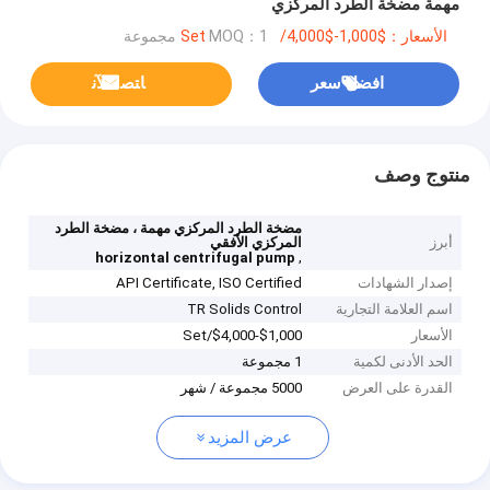
مهمة مضخة الطرد المركزي
الأسعار：$1,000-$4,000/Set
MOQ：1 مجموعة
افضل سعر
ﺎﺘﺼﻟ ﺍﻶﻧ
منتوج وصف
مضخة الطرد المركزي مهمة ، مضخة الطرد
أبرز
المركزي الأفقي
,
horizontal centrifugal pump
إصدار الشهادات
API Certificate, ISO Certified
اسم العلامة التجارية
TR Solids Control
الأسعار
$1,000-$4,000/Set
الحد الأدنى لكمية
1 مجموعة
القدرة على العرض
5000 مجموعة / شهر
عرض المزيد