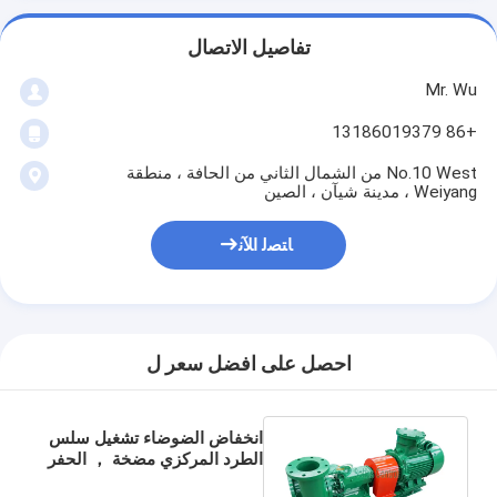
تفاصيل الاتصال
Mr. Wu
+86 13186019379
No.10 West من الشمال الثاني من الحافة ، منطقة
Weiyang ، مدينة شيآن ، الصين
ﺎﺘﺼﻟ ﺍﻶﻧ
احصل على افضل سعر ل
انخفاض الضوضاء تشغيل سلس
الطرد المركزي مضخة ， الحفر
مهمة مضخة الطرد المركزي