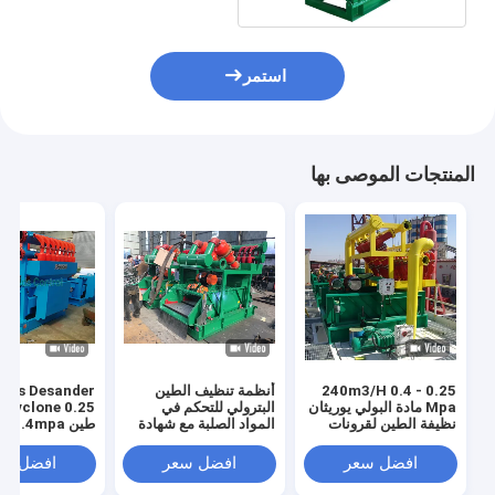
استمر
المنتجات الموصى بها
0.25 - 0.4 240m3/H
أنظمة تنظيف الطين
Mpa مادة البولي يوريثان
البترولي للتحكم في
25
نظيفة الطين لقرونات
المواد الصلبة مع شهادة
Desander Desilter
Api و Iso
م 3 / ساعة
افضل سعر
افضل سعر
افضل سع