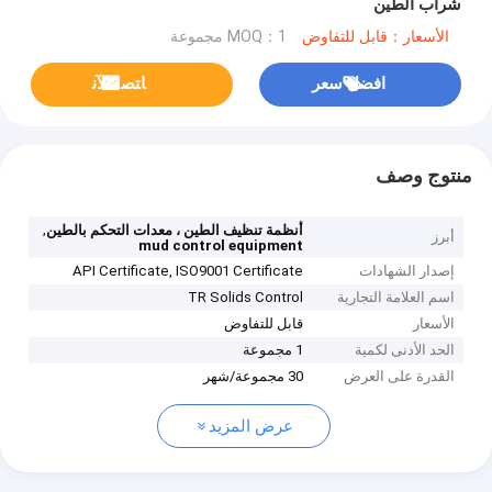
شراب الطين
الأسعار：قابل للتفاوض
MOQ：1 مجموعة
افضل سعر
ﺎﺘﺼﻟ ﺍﻶﻧ
منتوج وصف
,
أنظمة تنظيف الطين ، معدات التحكم بالطين
أبرز
mud control equipment
إصدار الشهادات
API Certificate, ISO9001 Certificate
اسم العلامة التجارية
TR Solids Control
الأسعار
قابل للتفاوض
الحد الأدنى لكمية
1 مجموعة
القدرة على العرض
30 مجموعة/شهر
عرض المزيد