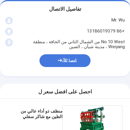
تفاصيل الاتصال
Mr. Wu
+86 13186019379
No.10 West من الشمال الثاني من الحافة ، منطقة
Weiyang ، مدينة شيآن ، الصين
ﺎﺘﺼﻟ ﺍﻶﻧ
احصل على افضل سعر ل
منظف ​​ذو أداء عالي من
الطين مع شاكر سفلي
سفلي / زيت شراب الطين