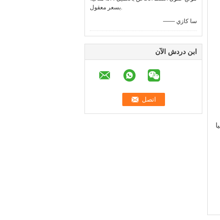
بسعر معقول.
—— سا كازي
ابن دردش الآن
ا