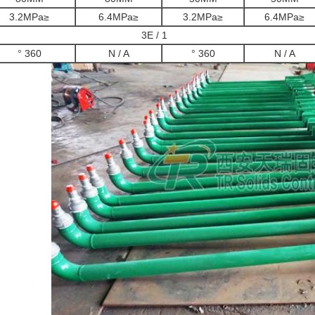
≤3.2MPa
≤6.4MPa
≤3.2MPa
≤6.4MPa
1 / 3E
360 °
N / A
360 °
N / A