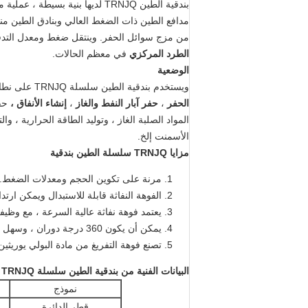
بندقية الطين TRNJQ لديها بنية بسيطة ، عملية مرنة ، ويمكن أن تمنع سقوط الطين في الزاوية.
مدافع الطين ذات الضغط العالي وبنادق الطين م
من مزج سوائل الحفر.
وينتقل ضغط ومعدل التد
الطرد المركزي
في معظم الحالات.
الوضعية
ويستخدم بندقية الطين سلسلة TRNJQ على نطاق واسع في
الحفر
،
حفر
آبار النفط والغاز
،
إنشاء الأنفاق ،
حفر
المواد الصلبة الغاز ،
وتوليد الطاقة الحرارية ، وال
الأسمنت
إلخ.
مزايا TRNJQ سلسلة الطين بندقية
مرنة على تكوين الحجم ومعدلات الضغط.
الفوهة النفاثة قابلة للاستبدال ويمكن ارتدا
يعتمد فوهة نفاثة عالية السرعة ، مع وظيف
يمكن أن يكون 360 درجة دوران ، وسهل التشغيل.
تصنع فوهة
التفريغ
من مادة البولي يوريثي
البيانات الفنية من بندقية الطين سلسلة TRNJQ
نموذج
قطر الدائرة