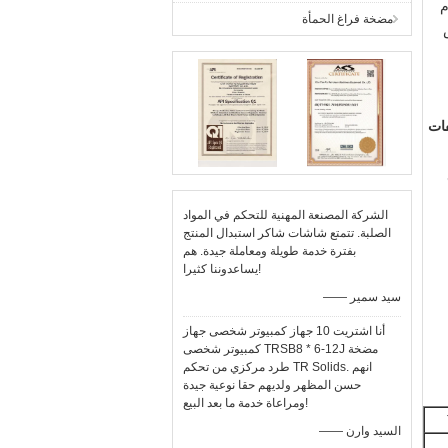
م
مضخة فراغ الحمأة
فات
الشركة المصنعة المهنية للتحكم في المواد
الصلبة. تتمتع شاشات شاكر استبدال المنتج
بفترة خدمة طويلة ومعاملة جيدة. هم
يساعدوننا كثيرا!
—— سيد سمير
أنا اشتريت 10 جهاز كمبيوتر شخصى جهاز
كمبيوتر شخصى TRSB8 * 6-12J مضخة
طرد مركزي من تحكم TR Solids. انهم
حسن المظهر ولديهم حقا نوعية جيدة
ومراعاة خدمة ما بعد البيع!
—— السيد وارن