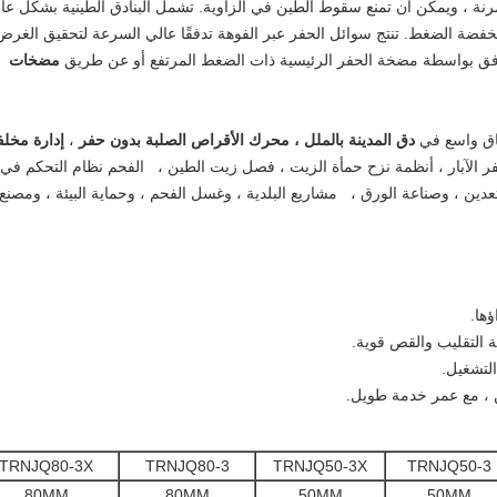
تشمل البنادق الطينية بشكل عا
نخفضة الضغط.
تنتج سوائل الحفر عبر الفوهة تدفقًا عالي السرعة لتحقيق الغرض
فق بواسطة مضخة الحفر الرئيسية ذات الضغط المرتفع أو عن طريق
مضخات
دق المدينة بالملل ،
محرك الأقراص الصلبة بدون
حفر
،
إدارة مخل
 الآبار ،
أنظمة نزح حمأة الزيت ، فصل زيت الطين ،
الفحم نظام التحكم في
تعدين ، وصناعة الورق ،
مشاريع البلدية ، وغسل الفحم ،
وحماية البيئة ،
ومصنع
ؤها.
ة التقليب والقص قوية.
ن ، مع عمر خدمة طويل.
TRNJQ80-3X
TRNJQ80-3
TRNJQ50-3X
TRNJQ50-3
80MM
80MM
50MM
50MM