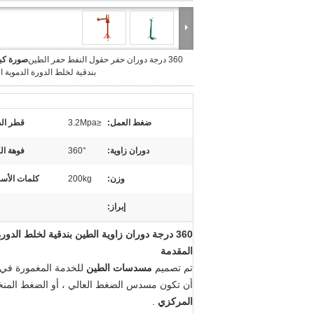
360 درجة دوران حفر حقول النفط حفر الطين
صورة كبي
بندقية لخلط الدورة الدموية ا
ضغط العمل:
≤3.2Mpa
قطر الد
دوران زاوية:
360°
فوهة ال
وزن:
200kg
كلمات الأسا
إبراز:
360 درجة دوران زاوية الطين بندقية لخلط الدورة الدموية النظام ، حفر الطين بندقية
المقدمة
تم تصميم
مسدسات الطين
أن تكون مسدس الضغط العالي ، أو الضغط المنخ
المركزي
.