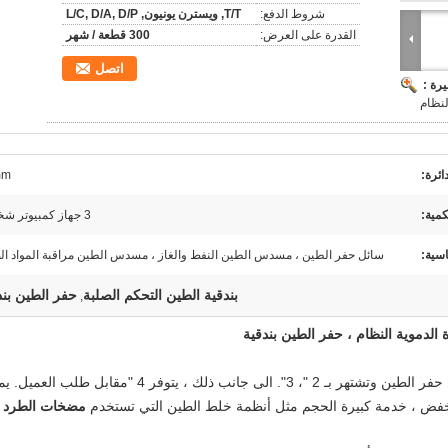
شروط الدفع:
T/T, ويسترن يونيون, L/C, D/A, D/P
القدرة على العرض:
300 قطعة / شهر
اتصل
رة :
لنظام
ائرة:
mm
كمية:
3 جهاز كمبيوتر شخصى
سية:
سائل حفر الطين ، مسدس الطين النفط والغاز ، مسدس الطين مراقبة المواد ال
بندقية الطين التحكم الصلبة
حفر الطين بند
,
للخدمة المغمورة في حفر الطين وتشتهر بـ 2 "، 3". الى جانب ذلك ، يتوفر 4 "مقابل طلب 
فض ، خدمة كبيرة الحجم مثل أنظمة خلط الطين التي تستخدم
مضخات الطرد