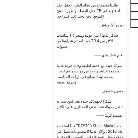
طلبنا مجموعة من نظام الطين لحقل حفر
حقل النفط ، وأظهر المنتج TR أداء جيد في
الموقع. نحن نحب ذلك كثيرا جدا!
—— دييجو أولبريتش
شاشات TR شاكر لديها أعلى جودة وسعر
جيد. لقد تم شراؤها من TR لأكثر من 4
سنوات.
—— نغيم شيك هاي
شركة جيدة مع خدمة لطيفة وذات جودة عالية
وسمعة عالية. واحدة من مورد موثوق لدينا ،
يتم تسليم البضائع في الوقت المناسب
وحزمة لطيفة.
—— حسين جعفري
شكرا لجهودكم جيدة بعد البيع. يساعد
التدريب والدعم التقني الممتازين علي الكثير.
—— السيدة كرينا
نبدأ استخدام TRZS703 Shale Shaker منذ
عام 2012 ، والآن لدينا 8 مجموعات تعمل في
موقع حقول النفط الخاص بالعميل ، آلة مثالية