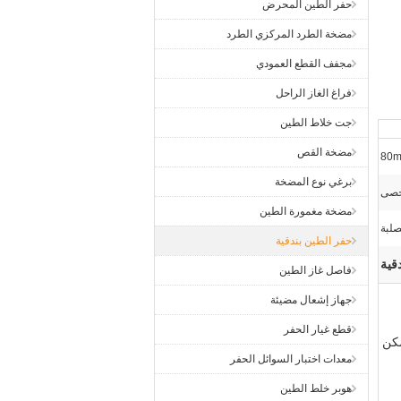
حفر الطين المحرض
مضخة الطرد المركزي الطرد
مجفف القطع العمودي
فراغ الغاز الراحل
جت خلاط الطين
مضخة القص
80
برغي نوع المضخة
مضخة مغمورة الطين
صلبة
حفر الطين بندقية
قية
فاصل غاز الطين
جهاز إشعال مضيئة
قطع غيار الحفر
العميل. يمكن
معدات اختبار السوائل الحفر
هوبر خلط الطين