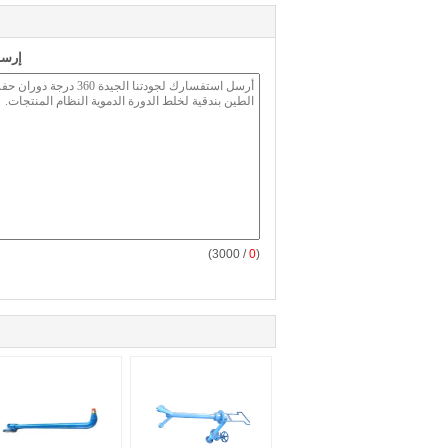
إرسا
/ 3000)
0
(