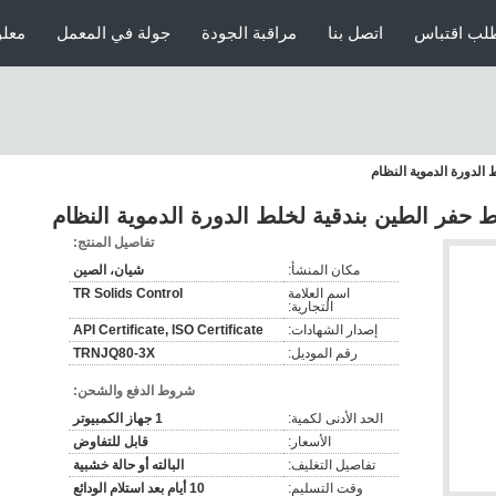
لب اقتباس
اتصل بنا
مراقبة الجودة
جولة في المعمل
معلو
تفاصيل المنتج:
مكان المنشأ:
شيان، الصين
اسم العلامة
TR Solids Control
التجارية:
إصدار الشهادات:
API Certificate, ISO Certificate
رقم الموديل:
TRNJQ80-3X
شروط الدفع والشحن:
الحد الأدنى لكمية:
1 جهاز الكمبيوتر
الأسعار:
قابل للتفاوض
تفاصيل التغليف:
البالته أو حالة خشبية
وقت التسليم:
10 أيام بعد استلام الودائع