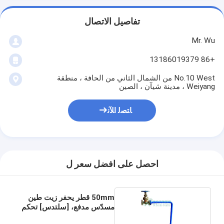
تفاصيل الاتصال
Mr. Wu
+86 13186019379
No.10 West من الشمال الثاني من الحافة ، منطقة
Weiyang ، مدينة شيآن ، الصين
ﺎﺘﺼﻟ ﺍﻶﻧ
احصل على افضل سعر ل
50mm قطر يحفر زيت طين
مسدّس مدفع، [سلتدس] تحكم
نظام نظامة [فلويد] بندقية