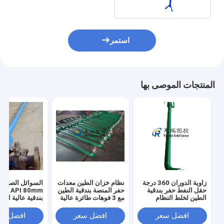
استمر
المنتجات الموصى بها
زاوية الدوران 360 درجة
نظام خزان الطين معدات
السوائل الصلبة 
حقل النفط حفر بندقية
حفر المنصة بندقية الطين
PI 80mm
الطين لخلط النظام
مع 3 فوهات طائرة عالية
بندقية عالية ال
الدوري
السرعة
فوهة قوية التحر
افضل سعر
افضل سعر
افضل سع