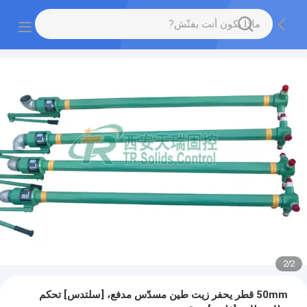
2
/
2
50mm قطر يحفر زيت طين مسدّس مدفع، [سلتدس] تحكم