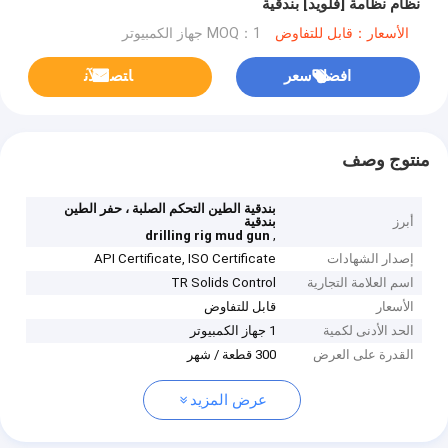
نظام نظامة [فلويد] بندقية
الأسعار：قابل للتفاوض
MOQ：1 جهاز الكمبيوتر
افضل سعر
ﺎﺘﺼﻟ ﺍﻶﻧ
منتوج وصف
بندقية الطين التحكم الصلبة ، حفر الطين
أبرز
بندقية
,
drilling rig mud gun
إصدار الشهادات
API Certificate, ISO Certificate
اسم العلامة التجارية
TR Solids Control
الأسعار
قابل للتفاوض
الحد الأدنى لكمية
1 جهاز الكمبيوتر
القدرة على العرض
300 قطعة / شهر
عرض المزيد