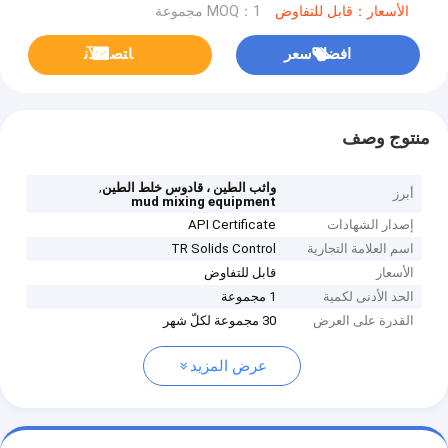
الأسعار：قابل للتفاوض
MOQ：1 مجموعة
افضل سعر
ﺎﺘﺼﻟ ﺍﻶﻧ
منتوج وصف
,
واثب الطين ، قادوس خلط الطين
أبرز
mud mixing equipment
إصدار الشهادات
API Certificate
اسم العلامة التجارية
TR Solids Control
الأسعار
قابل للتفاوض
الحد الأدنى لكمية
1 مجموعة
القدرة على العرض
30 مجموعة لكلّ شهر
عرض المزيد