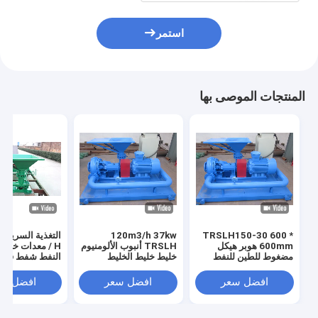
استمر
المنتجات الموصى بها
120m3/h 37kw
TRSLH150-30 600 *
600mm هوبر هيكل
TRSLH أنبوب الألومنيوم
/ H معدات خلط
مضغوط للطين للنفط
خليط خليط الخليط
النفط شفط قوي
والغاز
للخليط النفاث
فوهة نفاثة عالية
افضل سعر
افضل سعر
افضل سع